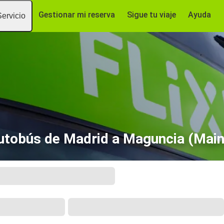
Gestionar mi reserva
Sigue tu viaje
Ayuda
Servicio
utobús de Madrid a Maguncia (Main