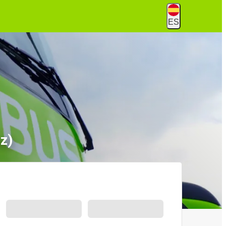
ES
z)