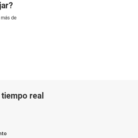
jar?
n más de
n tiempo real
nto