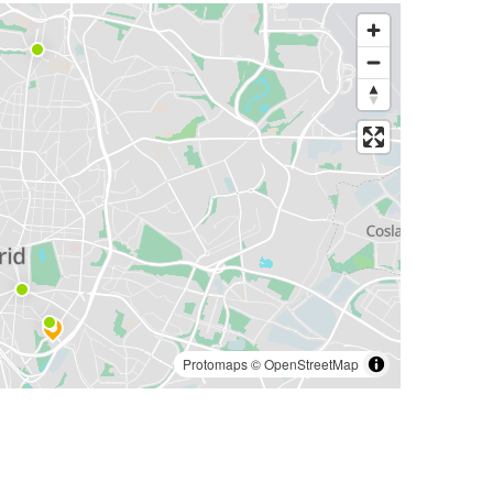
Protomaps
©
OpenStreetMap