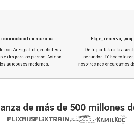
u comodidad en marcha
Elige, reserva, ¡viaja
te con Wi-Fi gratuito, enchufes y
De tu pantalla a tu asient
o extra para las piernas. Así son
segundos. Tú haces la res
los autobuses modernos.
nosotros nos encargamos del
ianza de más de 500 millones d