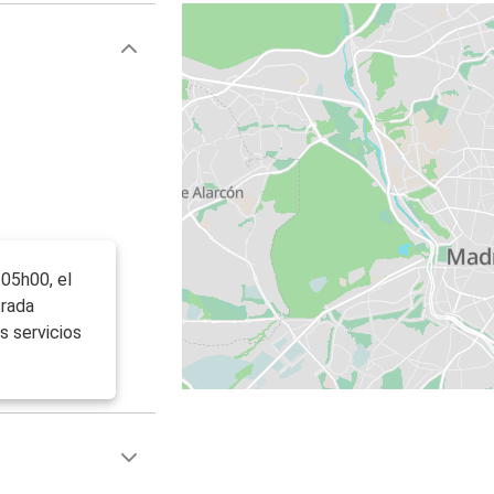
 05h00, el
trada
s servicios