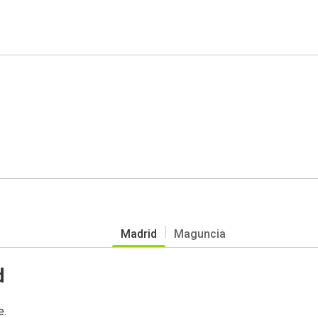
Madrid
Maguncia
d
e.