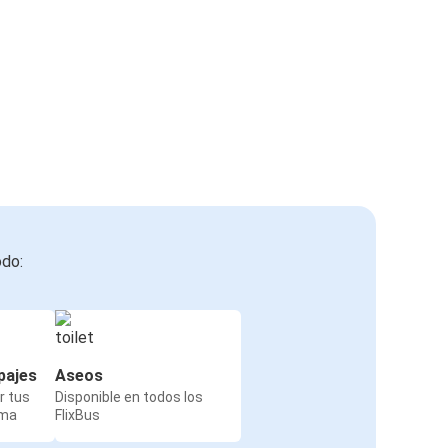
odo:
pajes
Aseos
r tus
Disponible en todos los
rma
FlixBus