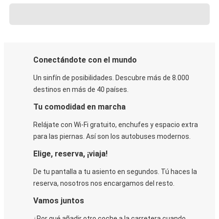
Conectándote con el mundo
Un sinfín de posibilidades. Descubre más de 8.000
destinos en más de 40 países.
Tu comodidad en marcha
Relájate con Wi-Fi gratuito, enchufes y espacio extra
para las piernas. Así son los autobuses modernos.
Elige, reserva, ¡viaja!
De tu pantalla a tu asiento en segundos. Tú haces la
reserva, nosotros nos encargamos del resto.
Vamos juntos
¿Por qué añadir otro coche a la carretera cuando