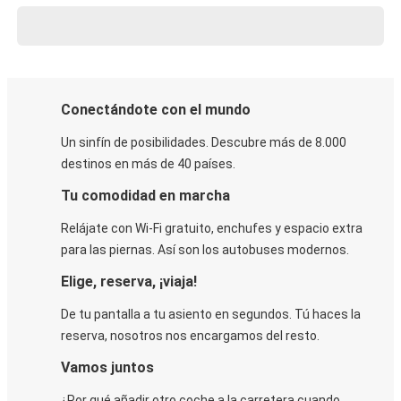
Conectándote con el mundo
Un sinfín de posibilidades. Descubre más de 8.000
destinos en más de 40 países.
Tu comodidad en marcha
Relájate con Wi-Fi gratuito, enchufes y espacio extra
para las piernas. Así son los autobuses modernos.
Elige, reserva, ¡viaja!
De tu pantalla a tu asiento en segundos. Tú haces la
reserva, nosotros nos encargamos del resto.
Vamos juntos
¿Por qué añadir otro coche a la carretera cuando