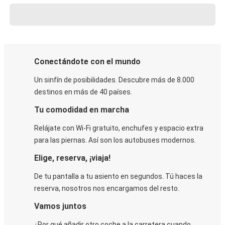
Conectándote con el mundo
Un sinfín de posibilidades. Descubre más de 8.000
destinos en más de 40 países.
Tu comodidad en marcha
Relájate con Wi-Fi gratuito, enchufes y espacio extra
para las piernas. Así son los autobuses modernos.
Elige, reserva, ¡viaja!
De tu pantalla a tu asiento en segundos. Tú haces la
reserva, nosotros nos encargamos del resto.
Vamos juntos
¿Por qué añadir otro coche a la carretera cuando