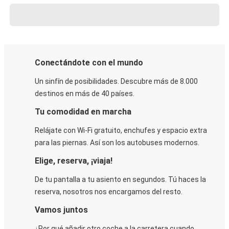
Conectándote con el mundo
Un sinfín de posibilidades. Descubre más de 8.000
destinos en más de 40 países.
Tu comodidad en marcha
Relájate con Wi-Fi gratuito, enchufes y espacio extra
para las piernas. Así son los autobuses modernos.
Elige, reserva, ¡viaja!
De tu pantalla a tu asiento en segundos. Tú haces la
reserva, nosotros nos encargamos del resto.
Vamos juntos
¿Por qué añadir otro coche a la carretera cuando