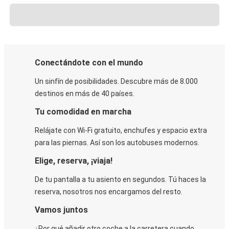
Conectándote con el mundo
Un sinfín de posibilidades. Descubre más de 8.000
destinos en más de 40 países.
Tu comodidad en marcha
Relájate con Wi-Fi gratuito, enchufes y espacio extra
para las piernas. Así son los autobuses modernos.
Elige, reserva, ¡viaja!
De tu pantalla a tu asiento en segundos. Tú haces la
reserva, nosotros nos encargamos del resto.
Vamos juntos
¿Por qué añadir otro coche a la carretera cuando