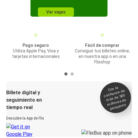
Ver viajes
Pago seguro
Fácil de comprar
Utiliza Apple Pay, Visa y
Consigue tus billetes online,
tarjetas internacionales
en nuestra app o en una
Flixshop
Con la
confianza de
Billete digital y
más de 500
seguimiento en
millones de
pasajeros
tiempo real
Descubre la App de Flix