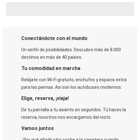
Conectándote con el mundo
Un sinfín de posibilidades. Descubre más de 8.000
destinos en más de 40 países.
Tu comodidad en marcha
Relájate con Wi-Fi gratuito, enchufes y espacio extra
para las piernas. Así son los autobuses modernos.
Elige, reserva, ¡viaja!
De tu pantalla a tu asiento en segundos. Tú haces la
reserva, nosotros nos encargamos del resto.
Vamos juntos
¿Por qué añadir otro coche a la carretera cuando