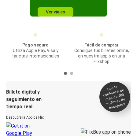
Ver viajes
Pago seguro
Fácil de comprar
Utiliza Apple Pay, Visa y
Consigue tus billetes online,
tarjetas internacionales
en nuestra app o en una
Flixshop
Con la
confianza de
Billete digital y
más de 500
seguimiento en
millones de
pasajeros
tiempo real
Descubre la App de Flix