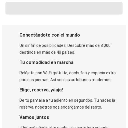
Conectándote con el mundo
Un sinfín de posibilidades. Descubre más de 8.000
destinos en más de 40 países.
Tu comodidad en marcha
Relájate con Wi-Fi gratuito, enchufes y espacio extra
para las piernas. Así son los autobuses modernos.
Elige, reserva, ¡viaja!
De tu pantalla a tu asiento en segundos. Tú haces la
reserva, nosotros nos encargamos del resto.
Vamos juntos
¿Por qué añadir otro coche a la carretera cuando