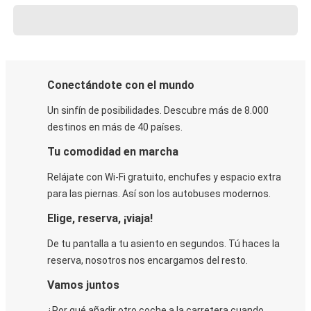
Conectándote con el mundo
Un sinfín de posibilidades. Descubre más de 8.000
destinos en más de 40 países.
Tu comodidad en marcha
Relájate con Wi-Fi gratuito, enchufes y espacio extra
para las piernas. Así son los autobuses modernos.
Elige, reserva, ¡viaja!
De tu pantalla a tu asiento en segundos. Tú haces la
reserva, nosotros nos encargamos del resto.
Vamos juntos
¿Por qué añadir otro coche a la carretera cuando