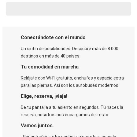
Conectándote con el mundo
Un sinfín de posibilidades. Descubre más de 8.000
destinos en más de 40 países.
Tu comodidad en marcha
Relájate con Wi-Fi gratuito, enchufes y espacio extra
para las piernas. Así son los autobuses modernos.
Elige, reserva, ¡viaja!
De tu pantalla a tu asiento en segundos. Tú haces la
reserva, nosotros nos encargamos del resto.
Vamos juntos
¿Por qué añadir otro coche a la carretera cuando