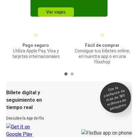
Ver viajes
Pago seguro
Fácil de comprar
Utiliza Apple Pay, Visa y
Consigue tus billetes online,
tarjetas internacionales
en nuestra app o en una
Flixshop
Con la
confianza de
Billete digital y
más de 500
seguimiento en
millones de
pasajeros
tiempo real
Descubre la App de Flix