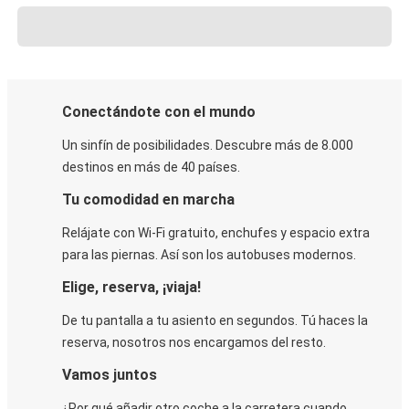
Conectándote con el mundo
Un sinfín de posibilidades. Descubre más de 8.000
destinos en más de 40 países.
Tu comodidad en marcha
Relájate con Wi-Fi gratuito, enchufes y espacio extra
para las piernas. Así son los autobuses modernos.
Elige, reserva, ¡viaja!
De tu pantalla a tu asiento en segundos. Tú haces la
reserva, nosotros nos encargamos del resto.
Vamos juntos
¿Por qué añadir otro coche a la carretera cuando