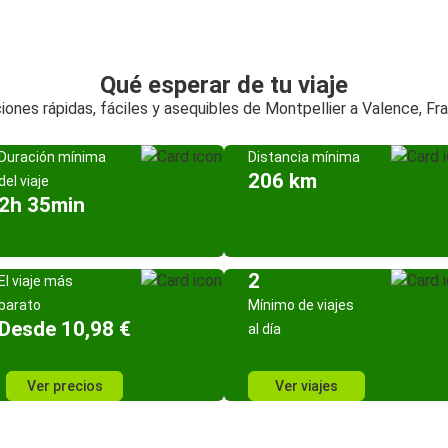
Qué esperar de tu viaje
iones rápidas, fáciles y asequibles de Montpellier a Valence, Fra
Duración mínima
Distancia mínima
206 km
del viaje
2h 35min
2
El viaje más
barato
Mínimo de viajes
Desde 10,98 €
al día
Ver precios
Ver viajes