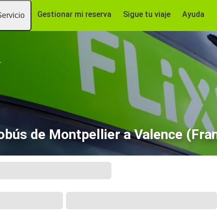
Gestionar mi reserva
Sigue tu viaje
Ayuda
Servicio
r
obús de Montpellier a Valence (Fran