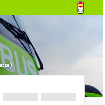
ES
cia)