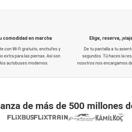
u comodidad en marcha
Elige, reserva, ¡viaja
te con Wi-Fi gratuito, enchufes y
De tu pantalla a tu asient
o extra para las piernas. Así son
segundos. Tú haces la res
los autobuses modernos.
nosotros nos encargamos del
ianza de más de 500 millones d