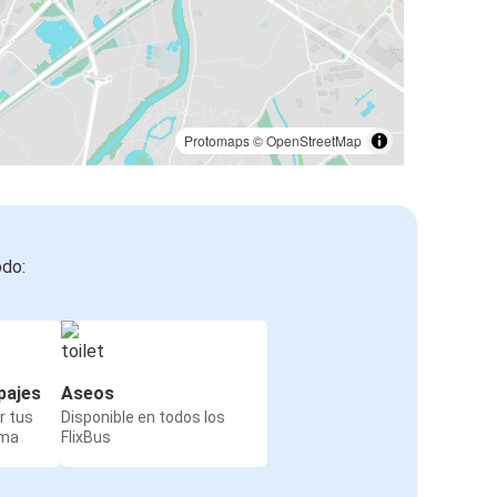
Protomaps
©
OpenStreetMap
odo:
pajes
Aseos
r tus
Disponible en todos los
rma
FlixBus