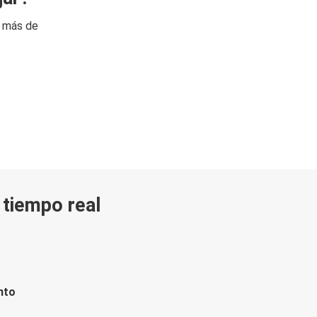
n más de
n tiempo real
nto