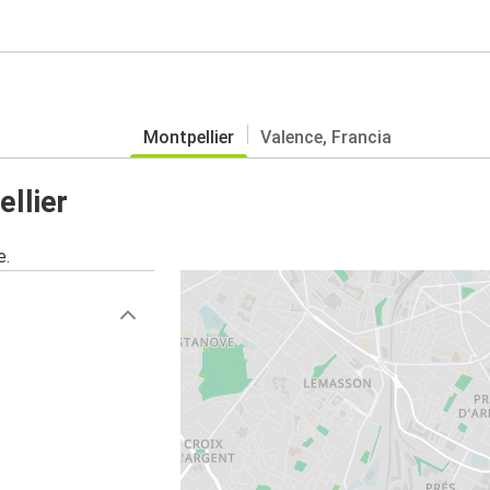
Montpellier
Valence, Francia
llier
e.