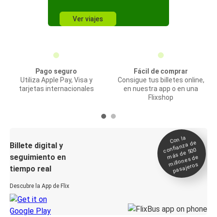
Ver viajes
Pago seguro
Fácil de comprar
Utiliza Apple Pay, Visa y
Consigue tus billetes online,
tarjetas internacionales
en nuestra app o en una
Flixshop
Con la
confianza de
Billete digital y
más de 500
seguimiento en
millones de
pasajeros
tiempo real
Descubre la App de Flix