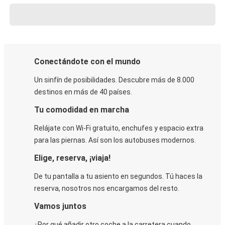
Conectándote con el mundo
Un sinfín de posibilidades. Descubre más de 8.000
destinos en más de 40 países.
Tu comodidad en marcha
Relájate con Wi-Fi gratuito, enchufes y espacio extra
para las piernas. Así son los autobuses modernos.
Elige, reserva, ¡viaja!
De tu pantalla a tu asiento en segundos. Tú haces la
reserva, nosotros nos encargamos del resto.
Vamos juntos
¿Por qué añadir otro coche a la carretera cuando