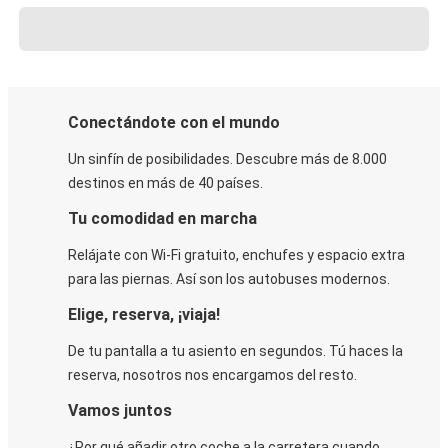
Conectándote con el mundo
Un sinfín de posibilidades. Descubre más de 8.000
destinos en más de 40 países.
Tu comodidad en marcha
Relájate con Wi-Fi gratuito, enchufes y espacio extra
para las piernas. Así son los autobuses modernos.
Elige, reserva, ¡viaja!
De tu pantalla a tu asiento en segundos. Tú haces la
reserva, nosotros nos encargamos del resto.
Vamos juntos
¿Por qué añadir otro coche a la carretera cuando