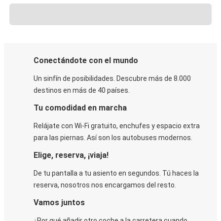
Conectándote con el mundo
Un sinfín de posibilidades. Descubre más de 8.000
destinos en más de 40 países.
Tu comodidad en marcha
Relájate con Wi-Fi gratuito, enchufes y espacio extra
para las piernas. Así son los autobuses modernos.
Elige, reserva, ¡viaja!
De tu pantalla a tu asiento en segundos. Tú haces la
reserva, nosotros nos encargamos del resto.
Vamos juntos
¿Por qué añadir otro coche a la carretera cuando