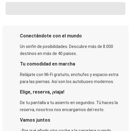
Conectándote con el mundo
Un sinfín de posibilidades. Descubre más de 8.000
destinos en más de 40 países.
Tu comodidad en marcha
Relájate con Wi-Fi gratuito, enchufes y espacio extra
para las piernas. Así son los autobuses modernos.
Elige, reserva, ¡viaja!
De tu pantalla a tu asiento en segundos. Tú haces la
reserva, nosotros nos encargamos del resto.
Vamos juntos
¿Por qué añadir otro coche a la carretera cuando