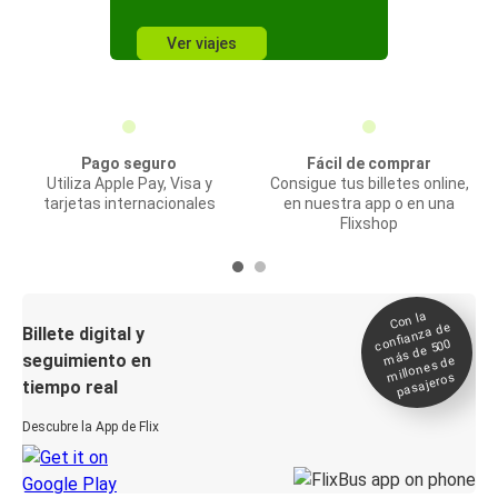
Ver viajes
Pago seguro
Fácil de comprar
Utiliza Apple Pay, Visa y
Consigue tus billetes online,
tarjetas internacionales
en nuestra app o en una
Flixshop
Con la
confianza de
Billete digital y
más de 500
seguimiento en
millones de
pasajeros
tiempo real
Descubre la App de Flix