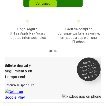
Ver viajes
Pago seguro
Fácil de comprar
Utiliza Apple Pay, Visa y
Consigue tus billetes online,
tarjetas internacionales
en nuestra app o en una
Flixshop
Con la
confianza de
Billete digital y
más de 500
seguimiento en
millones de
pasajeros
tiempo real
Descubre la App de Flix