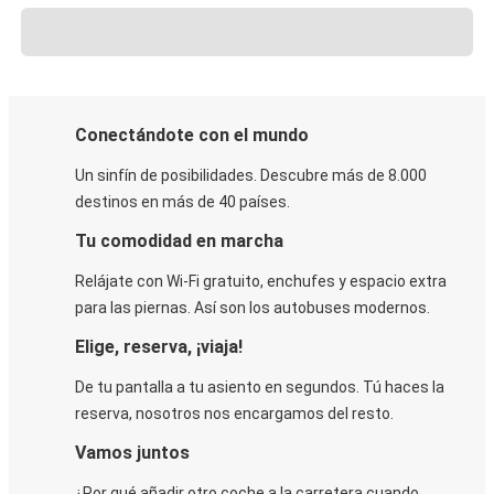
Conectándote con el mundo
Un sinfín de posibilidades. Descubre más de 8.000
destinos en más de 40 países.
Tu comodidad en marcha
Relájate con Wi-Fi gratuito, enchufes y espacio extra
para las piernas. Así son los autobuses modernos.
Elige, reserva, ¡viaja!
De tu pantalla a tu asiento en segundos. Tú haces la
reserva, nosotros nos encargamos del resto.
Vamos juntos
¿Por qué añadir otro coche a la carretera cuando