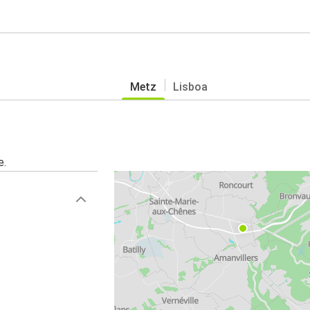
Metz
Lisboa
e.