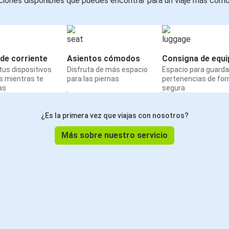
iones disponibles que puedes encontrar para un viaje más cóm
de corriente
Asientos cómodos
Consigna de equi
us dispositivos
Disfruta de más espacio
Espacio para guarda
s mientras te
para las piernas
pertenencias de fo
as
segura
¿Es la primera vez que viajas con nosotros?
Más sobre nuestro servicio