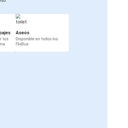
odo:
pajes
Aseos
r tus
Disponible en todos los
rma
FlixBus