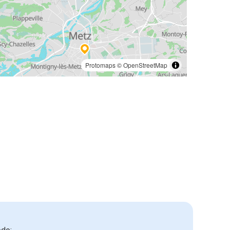
Protomaps
©
OpenStreetMap