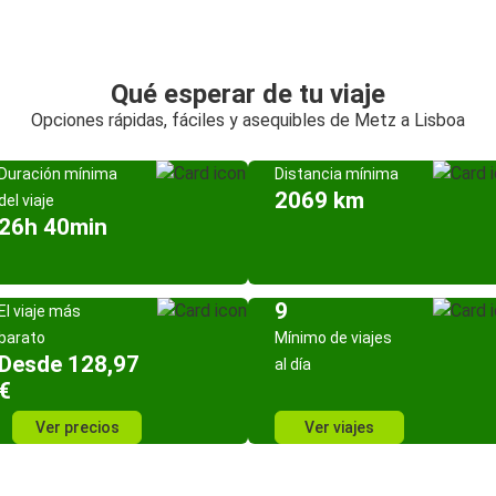
Qué esperar de tu viaje
Opciones rápidas, fáciles y asequibles de Metz a Lisboa
Duración mínima
Distancia mínima
2069 km
del viaje
26h 40min
9
El viaje más
barato
Mínimo de viajes
Desde 128,97
al día
€
Ver precios
Ver viajes