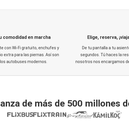
u comodidad en marcha
Elige, reserva, ¡viaja
te con Wi-Fi gratuito, enchufes y
De tu pantalla a tu asient
o extra para las piernas. Así son
segundos. Tú haces la res
los autobuses modernos.
nosotros nos encargamos del
ianza de más de 500 millones d