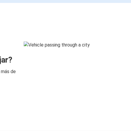
jar?
n más de