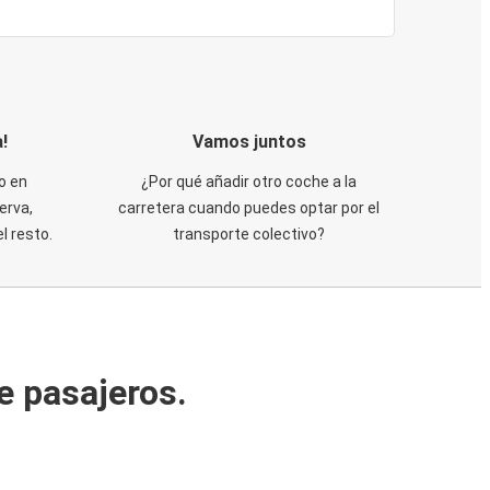
!
Vamos juntos
o en
¿Por qué añadir otro coche a la
erva,
carretera cuando puedes optar por el
 resto.
transporte colectivo?
e pasajeros.