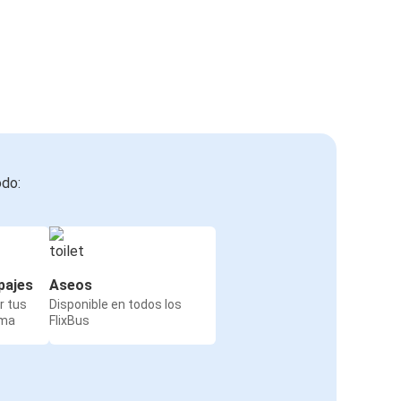
odo:
pajes
Aseos
r tus
Disponible en todos los
rma
FlixBus