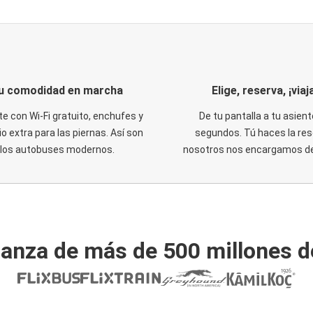
u comodidad en marcha
Elige, reserva, ¡viaja
te con Wi-Fi gratuito, enchufes y
De tu pantalla a tu asient
o extra para las piernas. Así son
segundos. Tú haces la res
los autobuses modernos.
nosotros nos encargamos del
ianza de más de 500 millones d