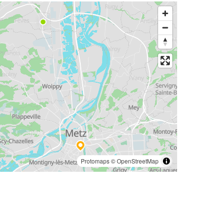
Protomaps
©
OpenStreetMap