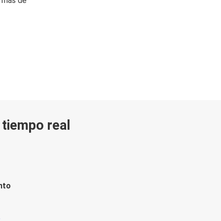
n más de
n tiempo real
nto