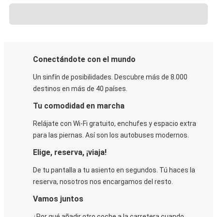
Conectándote con el mundo
Un sinfín de posibilidades. Descubre más de 8.000
destinos en más de 40 países.
Tu comodidad en marcha
Relájate con Wi-Fi gratuito, enchufes y espacio extra
para las piernas. Así son los autobuses modernos.
Elige, reserva, ¡viaja!
De tu pantalla a tu asiento en segundos. Tú haces la
reserva, nosotros nos encargamos del resto.
Vamos juntos
¿Por qué añadir otro coche a la carretera cuando