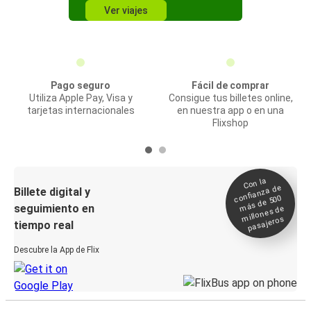
Ver viajes
Pago seguro
Fácil de comprar
Utiliza Apple Pay, Visa y
Consigue tus billetes online,
tarjetas internacionales
en nuestra app o en una
Flixshop
Con la
confianza de
Billete digital y
más de 500
seguimiento en
millones de
pasajeros
tiempo real
Descubre la App de Flix