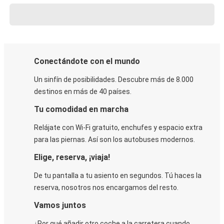
Conectándote con el mundo
Un sinfín de posibilidades. Descubre más de 8.000
destinos en más de 40 países.
Tu comodidad en marcha
Relájate con Wi-Fi gratuito, enchufes y espacio extra
para las piernas. Así son los autobuses modernos.
Elige, reserva, ¡viaja!
De tu pantalla a tu asiento en segundos. Tú haces la
reserva, nosotros nos encargamos del resto.
Vamos juntos
¿Por qué añadir otro coche a la carretera cuando