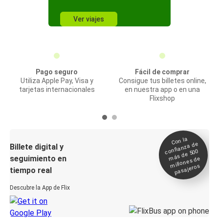
Ver viajes
Pago seguro
Fácil de comprar
Utiliza Apple Pay, Visa y
Consigue tus billetes online,
tarjetas internacionales
en nuestra app o en una
Flixshop
Con la
confianza de
Billete digital y
más de 500
seguimiento en
millones de
pasajeros
tiempo real
Descubre la App de Flix