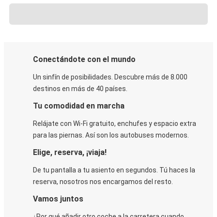
Conectándote con el mundo
Un sinfín de posibilidades. Descubre más de 8.000
destinos en más de 40 países.
Tu comodidad en marcha
Relájate con Wi-Fi gratuito, enchufes y espacio extra
para las piernas. Así son los autobuses modernos.
Elige, reserva, ¡viaja!
De tu pantalla a tu asiento en segundos. Tú haces la
reserva, nosotros nos encargamos del resto.
Vamos juntos
¿Por qué añadir otro coche a la carretera cuando