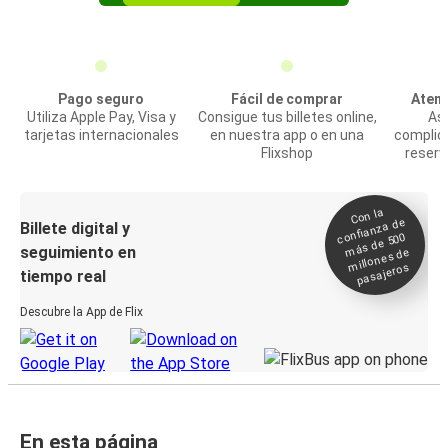
Pago seguro
Fácil de comprar
Atenc
Utiliza Apple Pay, Visa y
Consigue tus billetes online,
Asi
tarjetas internacionales
en nuestra app o en una
complic
Flixshop
reserv
Con la
confianza de
Billete digital y
más de 500
seguimiento en
millones de
pasajeros
tiempo real
Descubre la App de Flix
En esta página