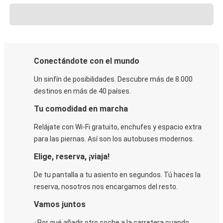
Conectándote con el mundo
Un sinfín de posibilidades. Descubre más de 8.000
destinos en más de 40 países.
Tu comodidad en marcha
Relájate con Wi-Fi gratuito, enchufes y espacio extra
para las piernas. Así son los autobuses modernos.
Elige, reserva, ¡viaja!
De tu pantalla a tu asiento en segundos. Tú haces la
reserva, nosotros nos encargamos del resto.
Vamos juntos
¿Por qué añadir otro coche a la carretera cuando