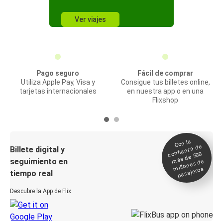
Ver viajes
Pago seguro
Fácil de comprar
Utiliza Apple Pay, Visa y
Consigue tus billetes online,
tarjetas internacionales
en nuestra app o en una
Flixshop
Con la
confianza de
Billete digital y
más de 500
seguimiento en
millones de
pasajeros
tiempo real
Descubre la App de Flix