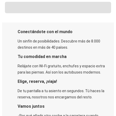
Conectándote con el mundo
Un sinfín de posibilidades. Descubre más de 8.000
destinos en más de 40 países.
Tu comodidad en marcha
Relájate con Wi-Fi gratuito, enchufes y espacio extra
para las piernas. Así son los autobuses modernos.
Elige, reserva, ¡viaja!
De tu pantalla a tu asiento en segundos. Tú haces la
reserva, nosotros nos encargamos del resto.
Vamos juntos
¿Por qué añadir otro coche a la carretera cuando