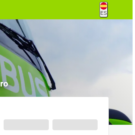
ES
ro