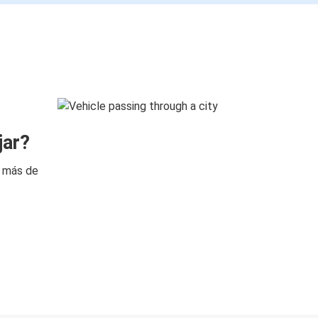
jar?
n más de