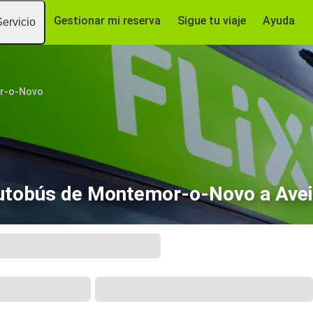
Gestionar mi reserva
Sigue tu viaje
Ayuda
Servicio
r-o-Novo
utobús de Montemor-o-Novo a Avei