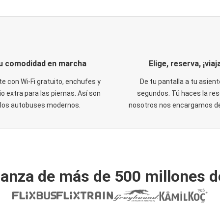
u comodidad en marcha
Elige, reserva, ¡viaja
te con Wi-Fi gratuito, enchufes y
De tu pantalla a tu asient
o extra para las piernas. Así son
segundos. Tú haces la res
los autobuses modernos.
nosotros nos encargamos del
ianza de más de 500 millones d