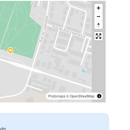
Protomaps
©
OpenStreetMap
odo: