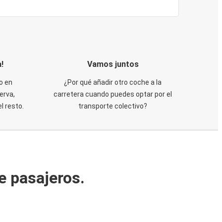
!
Vamos juntos
o en
¿Por qué añadir otro coche a la
erva,
carretera cuando puedes optar por el
 resto.
transporte colectivo?
e pasajeros.