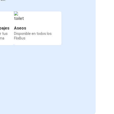
pajes
Aseos
r tus
Disponible en todos los
rma
FlixBus