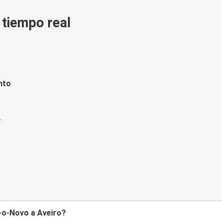
n tiempo real
nto
-o-Novo a Aveiro?