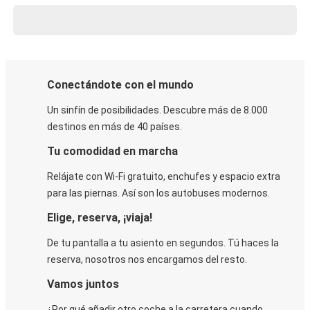
Conectándote con el mundo
Un sinfín de posibilidades. Descubre más de 8.000
destinos en más de 40 países.
Tu comodidad en marcha
Relájate con Wi-Fi gratuito, enchufes y espacio extra
para las piernas. Así son los autobuses modernos.
Elige, reserva, ¡viaja!
De tu pantalla a tu asiento en segundos. Tú haces la
reserva, nosotros nos encargamos del resto.
Vamos juntos
¿Por qué añadir otro coche a la carretera cuando