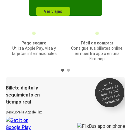
Ver viajes
Pago seguro
Fácil de comprar
Utiliza Apple Pay, Visa y
Consigue tus billetes online,
tarjetas internacionales
en nuestra app o en una
Flixshop
Con la
confianza de
Billete digital y
más de 500
seguimiento en
millones de
pasajeros
tiempo real
Descubre la App de Flix