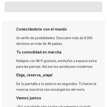
Conectándote con el mundo
Un sinfín de posibilidades. Descubre más de 8.000
destinos en más de 40 países.
Tu comodidad en marcha
Relájate con Wi-Fi gratuito, enchufes y espacio extra
para las piernas. Así son los autobuses modernos.
Elige, reserva, ¡viaja!
De tu pantalla a tu asiento en segundos. Tú haces la
reserva, nosotros nos encargamos del resto.
Vamos juntos
¿Por qué añadir otro coche a la carretera cuando