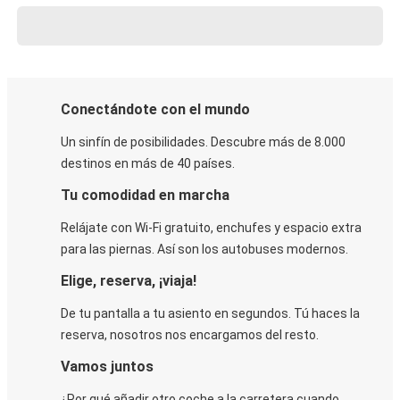
Conectándote con el mundo
Un sinfín de posibilidades. Descubre más de 8.000
destinos en más de 40 países.
Tu comodidad en marcha
Relájate con Wi-Fi gratuito, enchufes y espacio extra
para las piernas. Así son los autobuses modernos.
Elige, reserva, ¡viaja!
De tu pantalla a tu asiento en segundos. Tú haces la
reserva, nosotros nos encargamos del resto.
Vamos juntos
¿Por qué añadir otro coche a la carretera cuando