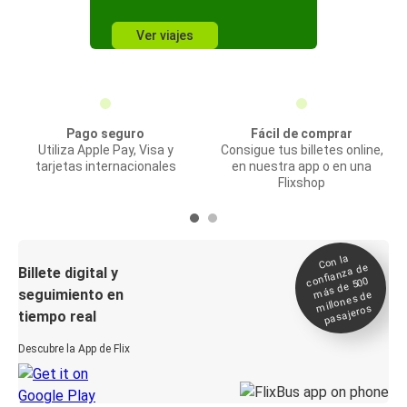
Ver viajes
Pago seguro
Fácil de comprar
Utiliza Apple Pay, Visa y
Consigue tus billetes online,
tarjetas internacionales
en nuestra app o en una
Flixshop
Con la
confianza de
Billete digital y
más de 500
seguimiento en
millones de
pasajeros
tiempo real
Descubre la App de Flix