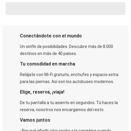
Conectándote con el mundo
Un sinfín de posibilidades. Descubre más de 8.000
destinos en más de 40 países.
Tu comodidad en marcha
Relájate con Wi-Fi gratuito, enchufes y espacio extra
para las piernas. Así son los autobuses modernos.
Elige, reserva, ¡viaja!
De tu pantalla a tu asiento en segundos. Tú haces la
reserva, nosotros nos encargamos del resto.
Vamos juntos
¿Por qué añadir otro coche a la carretera cuando