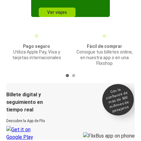
Ver viajes
Pago seguro
Fácil de comprar
Utiliza Apple Pay, Visa y
Consigue tus billetes online,
tarjetas internacionales
en nuestra app o en una
Flixshop
Con la
confianza de
Billete digital y
más de 500
seguimiento en
millones de
pasajeros
tiempo real
Descubre la App de Flix