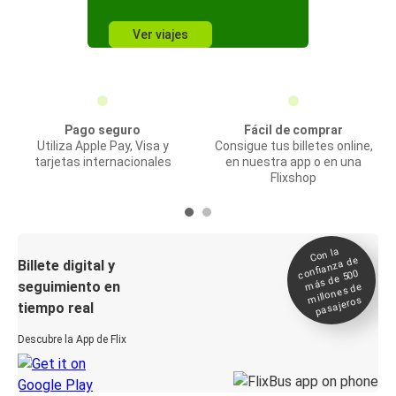
Ver viajes
Pago seguro
Fácil de comprar
Utiliza Apple Pay, Visa y
Consigue tus billetes online,
tarjetas internacionales
en nuestra app o en una
Flixshop
Con la
confianza de
Billete digital y
más de 500
seguimiento en
millones de
pasajeros
tiempo real
Descubre la App de Flix