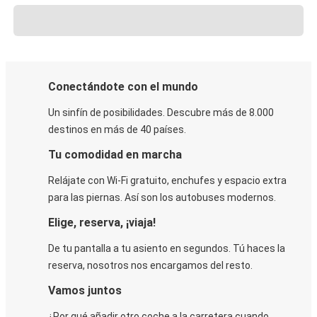
Conectándote con el mundo
Un sinfín de posibilidades. Descubre más de 8.000
destinos en más de 40 países.
Tu comodidad en marcha
Relájate con Wi-Fi gratuito, enchufes y espacio extra
para las piernas. Así son los autobuses modernos.
Elige, reserva, ¡viaja!
De tu pantalla a tu asiento en segundos. Tú haces la
reserva, nosotros nos encargamos del resto.
Vamos juntos
¿Por qué añadir otro coche a la carretera cuando