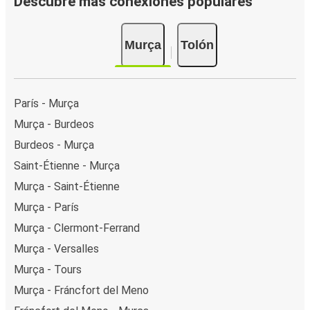
Descubre más conexiones populares
Murça
Tolón
París - Murça
Murça - Burdeos
Burdeos - Murça
Saint-Étienne - Murça
Murça - Saint-Étienne
Murça - París
Murça - Clermont-Ferrand
Murça - Versalles
Murça - Tours
Murça - Fráncfort del Meno