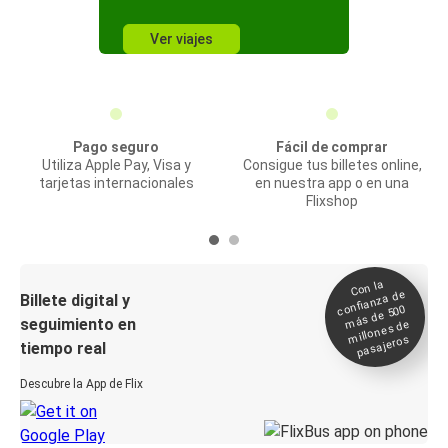
Ver viajes
Pago seguro
Fácil de comprar
Utiliza Apple Pay, Visa y
Consigue tus billetes online,
tarjetas internacionales
en nuestra app o en una
Flixshop
Con la
confianza de
Billete digital y
más de 500
seguimiento en
millones de
pasajeros
tiempo real
Descubre la App de Flix