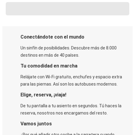
Conectándote con el mundo
Un sinfín de posibilidades. Descubre más de 8.000
destinos en más de 40 países.
Tu comodidad en marcha
Relájate con Wi-Fi gratuito, enchufes y espacio extra
para las piernas. Así son los autobuses modernos.
Elige, reserva, ¡viaja!
De tu pantalla a tu asiento en segundos. Tú haces la
reserva, nosotros nos encargamos del resto.
Vamos juntos
¿Por qué añadir otro coche a la carretera cuando