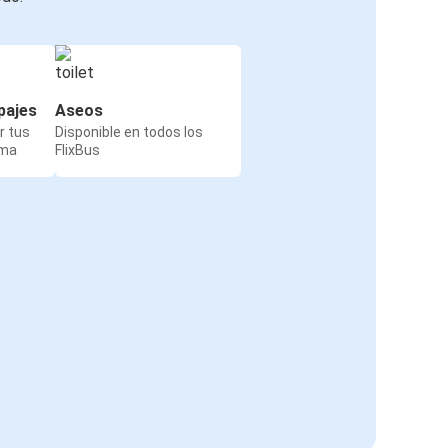
pajes
Aseos
r tus
Disponible en todos los
rma
FlixBus