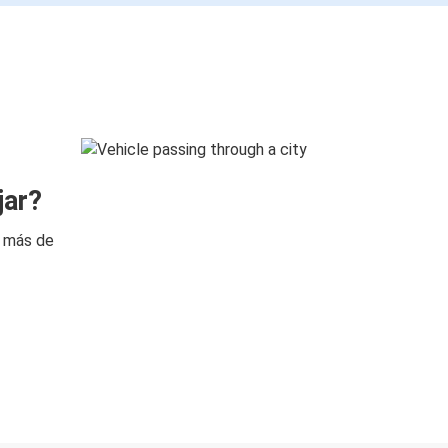
jar?
n más de