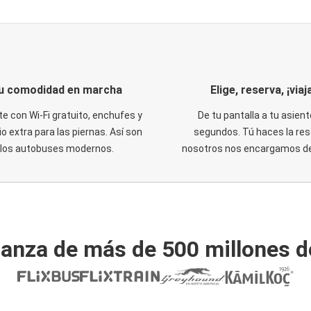
u comodidad en marcha
Elige, reserva, ¡viaja
te con Wi-Fi gratuito, enchufes y
De tu pantalla a tu asient
o extra para las piernas. Así son
segundos. Tú haces la res
los autobuses modernos.
nosotros nos encargamos del
ianza de más de 500 millones d