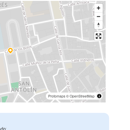
Protomaps
©
OpenStreetMap
odo: