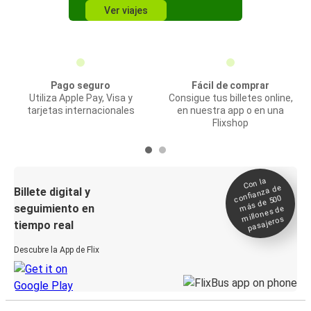
Ver viajes
Pago seguro
Fácil de comprar
Utiliza Apple Pay, Visa y
Consigue tus billetes online,
tarjetas internacionales
en nuestra app o en una
Flixshop
Con la
confianza de
Billete digital y
más de 500
seguimiento en
millones de
pasajeros
tiempo real
Descubre la App de Flix