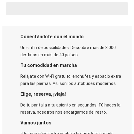
Conectándote con el mundo
Un sinfín de posibilidades. Descubre más de 8.000
destinos en más de 40 países.
Tu comodidad en marcha
Relájate con Wi-Fi gratuito, enchufes y espacio extra
para las piernas. Así son los autobuses modernos.
Elige, reserva, ¡viaja!
De tu pantalla a tu asiento en segundos. Tú haces la
reserva, nosotros nos encargamos del resto.
Vamos juntos
¿Por qué añadir otro coche a la carretera cuando