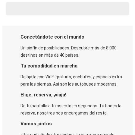
Conectándote con el mundo
Un sinfín de posibilidades. Descubre más de 8.000
destinos en más de 40 países.
Tu comodidad en marcha
Relájate con Wi-Fi gratuito, enchufes y espacio extra
para las piernas. Así son los autobuses modernos.
Elige, reserva, ¡viaja!
De tu pantalla a tu asiento en segundos. Tú haces la
reserva, nosotros nos encargamos del resto.
Vamos juntos
¿Por qué añadir otro coche a la carretera cuando