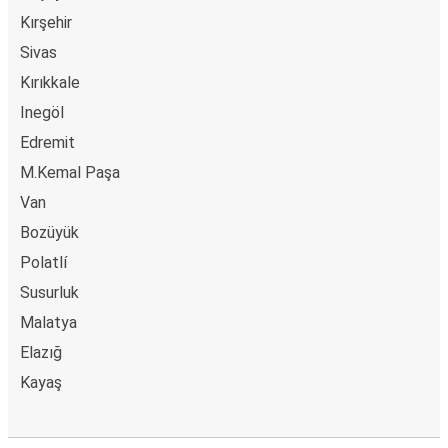
Kırşehir
Sivas
Kırıkkale
Inegöl
Edremit
M.Kemal Paşa
Van
Bozüyük
Polatlí
Susurluk
Malatya
Elazığ
Kayaş