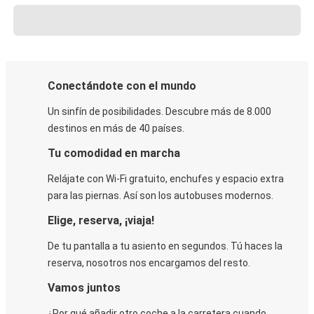
Conectándote con el mundo
Un sinfín de posibilidades. Descubre más de 8.000
destinos en más de 40 países.
Tu comodidad en marcha
Relájate con Wi-Fi gratuito, enchufes y espacio extra
para las piernas. Así son los autobuses modernos.
Elige, reserva, ¡viaja!
De tu pantalla a tu asiento en segundos. Tú haces la
reserva, nosotros nos encargamos del resto.
Vamos juntos
¿Por qué añadir otro coche a la carretera cuando