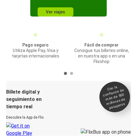
Ver viajes
Pago seguro
Fácil de comprar
Utiliza Apple Pay, Visa y
Consigue tus billetes online,
tarjetas internacionales
en nuestra app o en una
Flixshop
Con la
confianza de
Billete digital y
más de 500
seguimiento en
millones de
pasajeros
tiempo real
Descubre la App de Flix