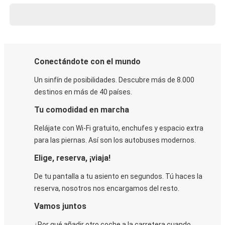
Conectándote con el mundo
Un sinfín de posibilidades. Descubre más de 8.000
destinos en más de 40 países.
Tu comodidad en marcha
Relájate con Wi-Fi gratuito, enchufes y espacio extra
para las piernas. Así son los autobuses modernos.
Elige, reserva, ¡viaja!
De tu pantalla a tu asiento en segundos. Tú haces la
reserva, nosotros nos encargamos del resto.
Vamos juntos
¿Por qué añadir otro coche a la carretera cuando