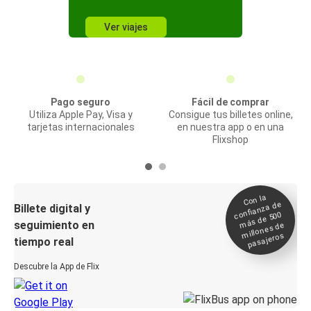
Ver viajes
Pago seguro
Fácil de comprar
Utiliza Apple Pay, Visa y
Consigue tus billetes online,
tarjetas internacionales
en nuestra app o en una
Flixshop
Con la
confianza de
Billete digital y
más de 500
seguimiento en
millones de
pasajeros
tiempo real
Descubre la App de Flix