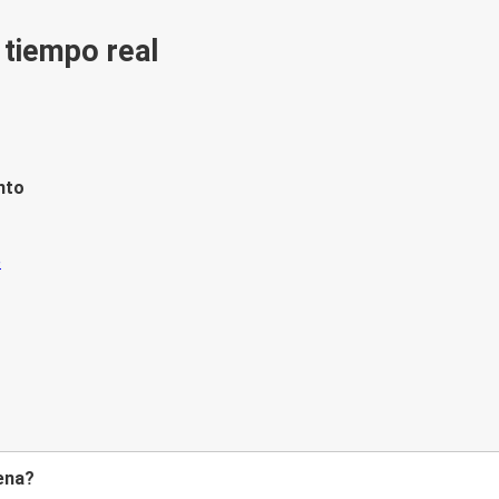
n tiempo real
nto
iena?