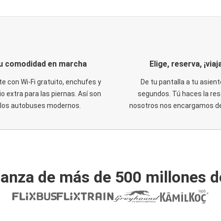
u comodidad en marcha
Elige, reserva, ¡viaja
te con Wi-Fi gratuito, enchufes y
De tu pantalla a tu asient
o extra para las piernas. Así son
segundos. Tú haces la res
los autobuses modernos.
nosotros nos encargamos del
ianza de más de 500 millones d