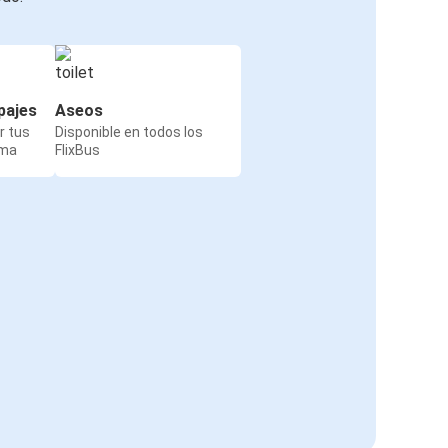
pajes
Aseos
r tus
Disponible en todos los
rma
FlixBus