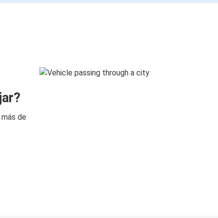
jar?
n más de