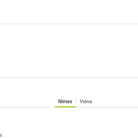
Nîmes
Viena
s
e.