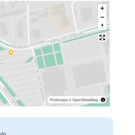
Protomaps
©
OpenStreetMap
odo: