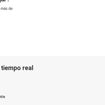
n más de
n tiempo real
nto