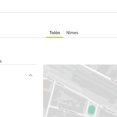
Tolón
Nîmes
e.