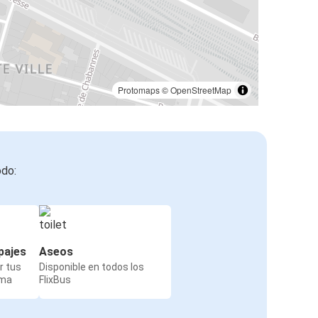
Protomaps
©
OpenStreetMap
odo:
pajes
Aseos
r tus
Disponible en todos los
rma
FlixBus