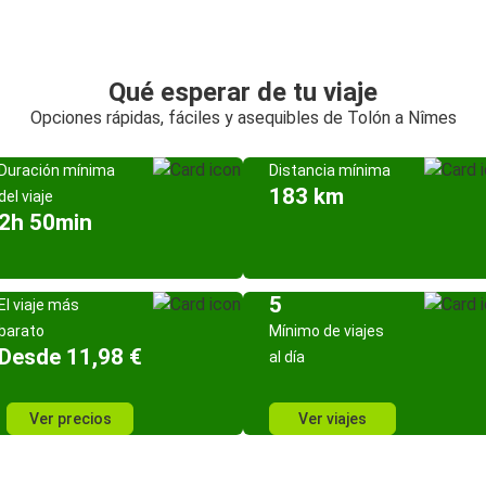
Qué esperar de tu viaje
Opciones rápidas, fáciles y asequibles de Tolón a Nîmes
Duración mínima
Distancia mínima
183 km
del viaje
2h 50min
5
El viaje más
barato
Mínimo de viajes
Desde 11,98 €
al día
Ver precios
Ver viajes