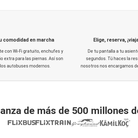
u comodidad en marcha
Elige, reserva, ¡viaja
te con Wi-Fi gratuito, enchufes y
De tu pantalla a tu asient
o extra para las piernas. Así son
segundos. Tú haces la res
los autobuses modernos.
nosotros nos encargamos del
ianza de más de 500 millones d