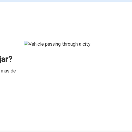
jar?
n más de