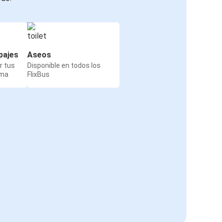
pajes
Aseos
r tus
Disponible en todos los
rma
FlixBus