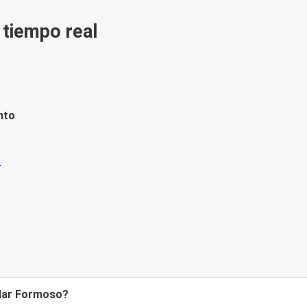
n tiempo real
nto
ilar Formoso?