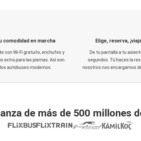
u comodidad en marcha
Elige, reserva, ¡viaja
te con Wi-Fi gratuito, enchufes y
De tu pantalla a tu asient
o extra para las piernas. Así son
segundos. Tú haces la res
los autobuses modernos.
nosotros nos encargamos del
ianza de más de 500 millones d