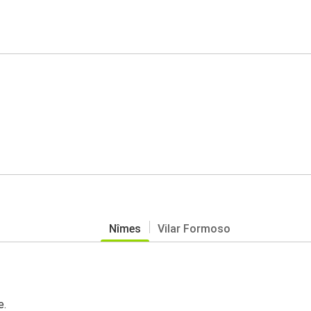
Nîmes
Vilar Formoso
s
e.