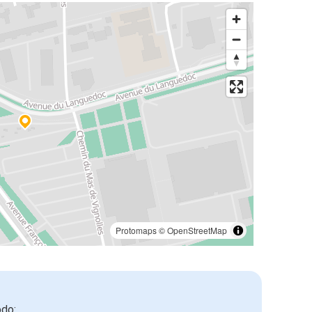
Protomaps
©
OpenStreetMap
odo: