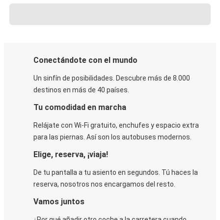
Conectándote con el mundo
Un sinfín de posibilidades. Descubre más de 8.000
destinos en más de 40 países.
Tu comodidad en marcha
Relájate con Wi-Fi gratuito, enchufes y espacio extra
para las piernas. Así son los autobuses modernos.
Elige, reserva, ¡viaja!
De tu pantalla a tu asiento en segundos. Tú haces la
reserva, nosotros nos encargamos del resto.
Vamos juntos
¿Por qué añadir otro coche a la carretera cuando