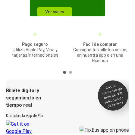
Ver viajes
Pago seguro
Fácil de comprar
Utiliza Apple Pay, Visa y
Consigue tus billetes online,
tarjetas internacionales
en nuestra app o en una
Flixshop
Con la
confianza de
Billete digital y
más de 500
seguimiento en
millones de
pasajeros
tiempo real
Descubre la App de Flix