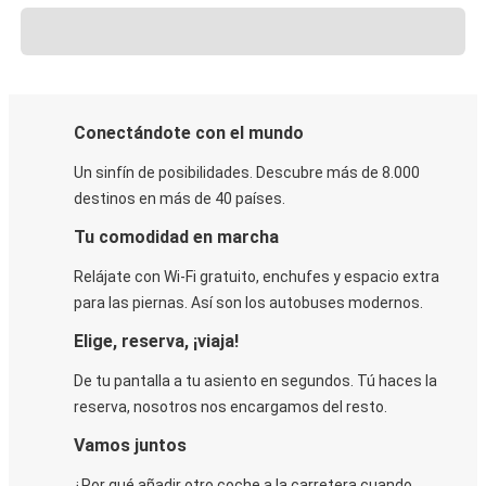
Conectándote con el mundo
Un sinfín de posibilidades. Descubre más de 8.000
destinos en más de 40 países.
Tu comodidad en marcha
Relájate con Wi-Fi gratuito, enchufes y espacio extra
para las piernas. Así son los autobuses modernos.
Elige, reserva, ¡viaja!
De tu pantalla a tu asiento en segundos. Tú haces la
reserva, nosotros nos encargamos del resto.
Vamos juntos
¿Por qué añadir otro coche a la carretera cuando