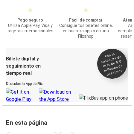
Pago seguro
Fácil de comprar
Atenc
Utiliza Apple Pay, Visa y
Consigue tus billetes online,
Asi
tarjetas internacionales
en nuestra app o en una
complic
Flixshop
reserv
Con la
confianza de
Billete digital y
más de 500
seguimiento en
millones de
pasajeros
tiempo real
Descubre la App de Flix
En esta página