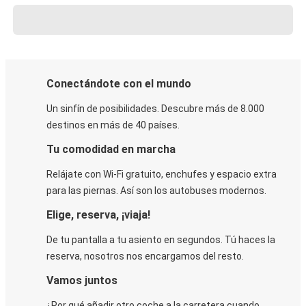
Conectándote con el mundo
Un sinfín de posibilidades. Descubre más de 8.000
destinos en más de 40 países.
Tu comodidad en marcha
Relájate con Wi-Fi gratuito, enchufes y espacio extra
para las piernas. Así son los autobuses modernos.
Elige, reserva, ¡viaja!
De tu pantalla a tu asiento en segundos. Tú haces la
reserva, nosotros nos encargamos del resto.
Vamos juntos
¿Por qué añadir otro coche a la carretera cuando