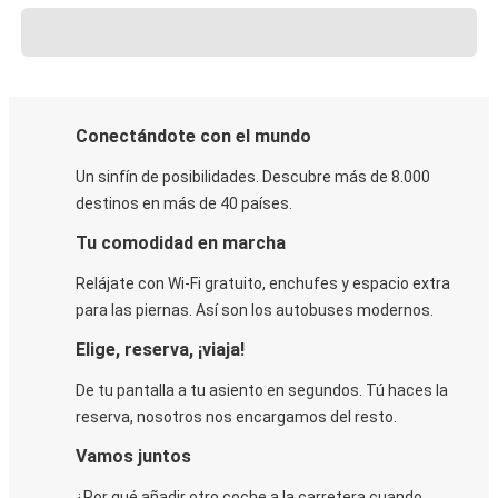
Conectándote con el mundo
Un sinfín de posibilidades. Descubre más de 8.000
destinos en más de 40 países.
Tu comodidad en marcha
Relájate con Wi-Fi gratuito, enchufes y espacio extra
para las piernas. Así son los autobuses modernos.
Elige, reserva, ¡viaja!
De tu pantalla a tu asiento en segundos. Tú haces la
reserva, nosotros nos encargamos del resto.
Vamos juntos
¿Por qué añadir otro coche a la carretera cuando