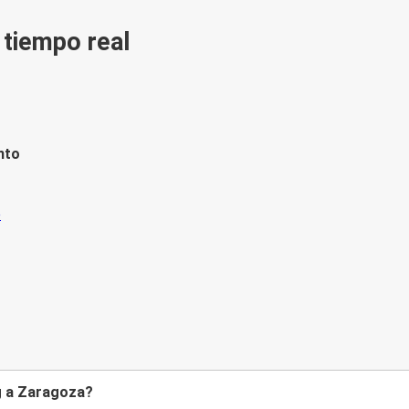
n tiempo real
nto
g a Zaragoza?