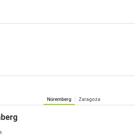
Núremberg
Zaragoza
mberg
e.