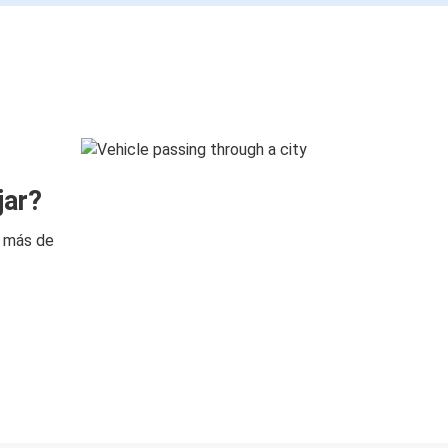
jar?
n más de