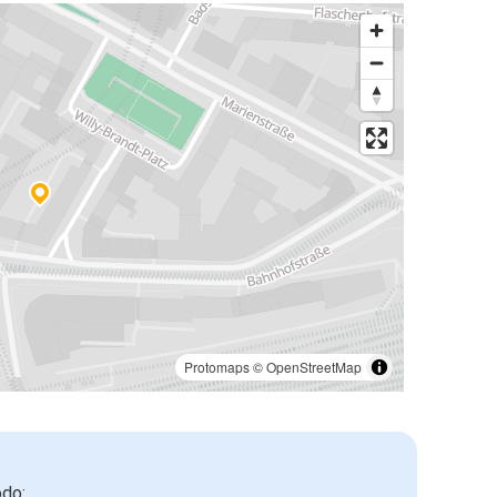
Protomaps
©
OpenStreetMap
odo: