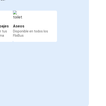
pajes
Aseos
r tus
Disponible en todos los
rma
FlixBus