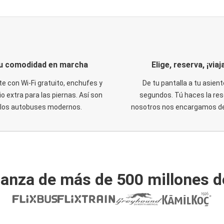
u comodidad en marcha
Elige, reserva, ¡viaja
te con Wi-Fi gratuito, enchufes y
De tu pantalla a tu asient
o extra para las piernas. Así son
segundos. Tú haces la res
los autobuses modernos.
nosotros nos encargamos del
ianza de más de 500 millones d