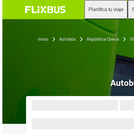
Planifica tu viaje
Inicio
Autobús
República Checa
O
Autob