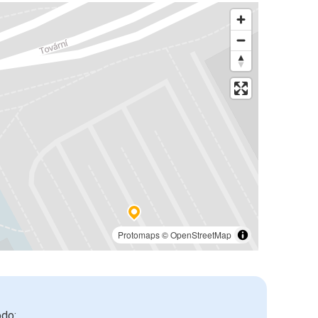
Protomaps
©
OpenStreetMap
odo: