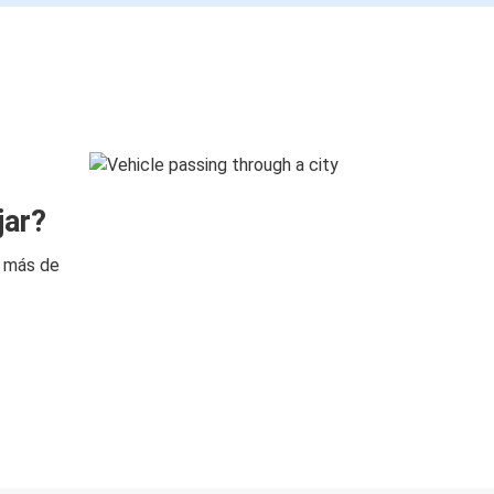
jar?
n más de