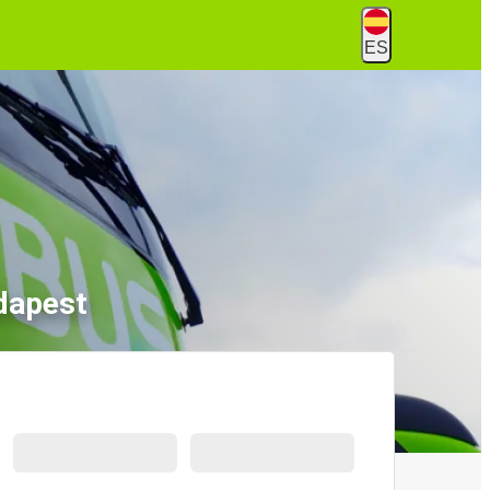
ES
dapest