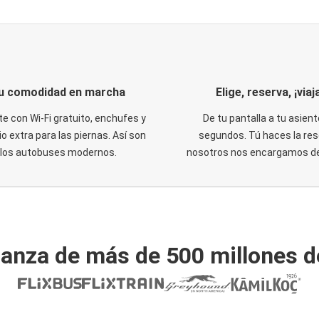
u comodidad en marcha
Elige, reserva, ¡viaja
te con Wi-Fi gratuito, enchufes y
De tu pantalla a tu asient
o extra para las piernas. Así son
segundos. Tú haces la res
los autobuses modernos.
nosotros nos encargamos del
ianza de más de 500 millones d