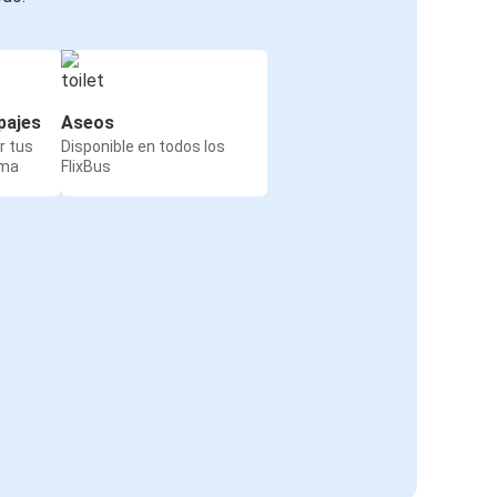
pajes
Aseos
r tus
Disponible en todos los
rma
FlixBus