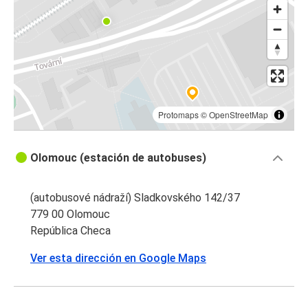
Aeropuerto de Viena
Olomouc
Katowice
Olomouc
Aeropuerto de Praga
Protomaps
©
OpenStreetMap
Olomouc
Olomouc (estación de autobuses)
Cracovia
Cracovia
(autobusové nádraží) Sladkovského 142/37
Olomouc
779 00 Olomouc
República Checa
Olomouc
Ver esta dirección en Google Maps
Aeropuerto de Cracovia
Olomouc