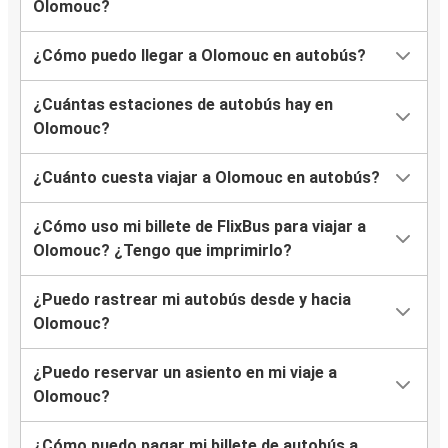
Olomouc?
Olomouc
¿Cómo puedo llegar a Olomouc en autobús?
Karlovy Vary
¿Cuántas estaciones de autobús hay en
Aeropuerto de Budapest
Olomouc?
Olomouc
¿Cuánto cuesta viajar a Olomouc en autobús?
Aeropuerto de Bratislava
Olomouc
¿Cómo uso mi billete de FlixBus para viajar a
Olomouc? ¿Tengo que imprimirlo?
Zakopane
Olomouc
¿Puedo rastrear mi autobús desde y hacia
Olomouc?
Budapest
Olomouc
¿Puedo reservar un asiento en mi viaje a
Olomouc?
Olomouc
Zakopane
¿Cómo puedo pagar mi billete de autobús a