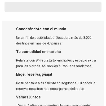
Conectándote con el mundo
Un sinfín de posibilidades. Descubre más de 8.000
destinos en más de 40 países.
Tu comodidad en marcha
Relájate con Wi-Fi gratuito, enchufes y espacio extra
para las piernas. Así son los autobuses modernos.
Elige, reserva, ¡viaja!
De tu pantalla a tu asiento en segundos. Tú haces la
reserva, nosotros nos encargamos del resto.
Vamos juntos
¿Por qué añadir otro coche a la carretera cuando