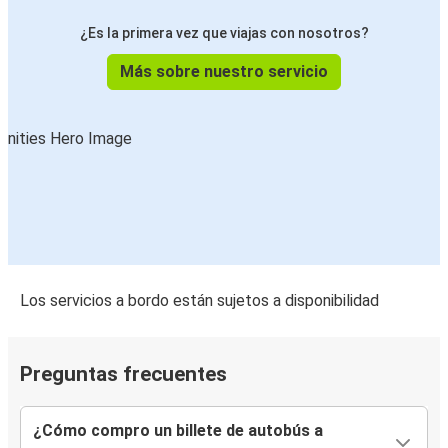
Olomouc
¿Es la primera vez que viajas con nosotros?
Breslavia
Más sobre nuestro servicio
Olomouc
Olomouc
Múnich
Múnich
Olomouc
Olomouc
Budapest
Los servicios a bordo están sujetos a disponibilidad
Karlovy Vary
Olomouc
Preguntas frecuentes
Olomouc
¿Cómo compro un billete de autobús a
Aeropuerto de Bratislava