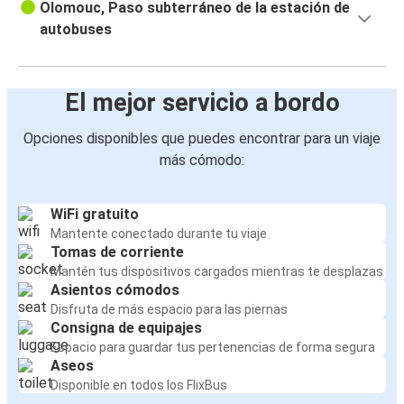
Varsovia
Olomouc, Paso subterráneo de la estación de
autobuses
Varsovia
Olomouc
El mejor servicio a bordo
Aeropuerto de Praga
Olomouc
Opciones disponibles que puedes encontrar para un viaje
más cómodo:
Aeropuerto de Cracovia
Olomouc
WiFi gratuito
Mantente conectado durante tu viaje
Olomouc
Tomas de corriente
Breslavia
Mantén tus dispositivos cargados mientras te desplazas
Asientos cómodos
Disfruta de más espacio para las piernas
Olomouc
Consigna de equipajes
Bratislava
Espacio para guardar tus pertenencias de forma segura
Aseos
Bratislava
Disponible en todos los FlixBus