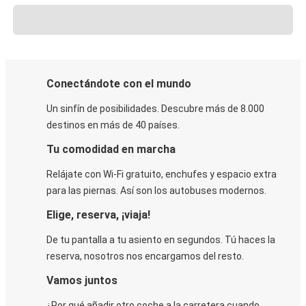
Conectándote con el mundo
Un sinfín de posibilidades. Descubre más de 8.000
destinos en más de 40 países.
Tu comodidad en marcha
Relájate con Wi-Fi gratuito, enchufes y espacio extra
para las piernas. Así son los autobuses modernos.
Elige, reserva, ¡viaja!
De tu pantalla a tu asiento en segundos. Tú haces la
reserva, nosotros nos encargamos del resto.
Vamos juntos
¿Por qué añadir otro coche a la carretera cuando