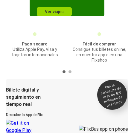
Ver viajes
Pago seguro
Fácil de comprar
Utiliza Apple Pay, Visa y
Consigue tus billetes online,
tarjetas internacionales
en nuestra app o en una
Flixshop
Con la
confianza de
Billete digital y
más de 500
seguimiento en
millones de
pasajeros
tiempo real
Descubre la App de Flix