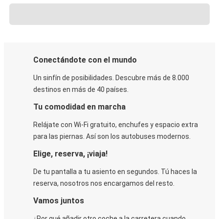
Conectándote con el mundo
Un sinfín de posibilidades. Descubre más de 8.000
destinos en más de 40 países.
Tu comodidad en marcha
Relájate con Wi-Fi gratuito, enchufes y espacio extra
para las piernas. Así son los autobuses modernos.
Elige, reserva, ¡viaja!
De tu pantalla a tu asiento en segundos. Tú haces la
reserva, nosotros nos encargamos del resto.
Vamos juntos
¿Por qué añadir otro coche a la carretera cuando