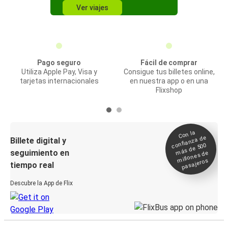
Ver viajes
Pago seguro
Fácil de comprar
Utiliza Apple Pay, Visa y
Consigue tus billetes online,
tarjetas internacionales
en nuestra app o en una
Flixshop
Con la
confianza de
Billete digital y
más de 500
seguimiento en
millones de
pasajeros
tiempo real
Descubre la App de Flix